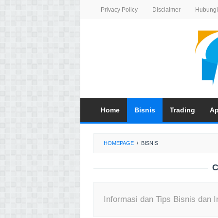
Skip
Privacy Policy
Disclaimer
Hubungi
to
content
Home
Bisnis
Trading
Ap
HOMEPAGE
/
BISNIS
C
Informasi dan Tips Bisnis dan I