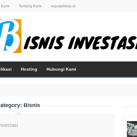
 Kami
Tentang Kami
seputarkerja.id
likasi
Hosting
Hubungi Kami
ategory:
Bisnis
nvestasi