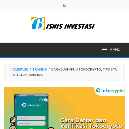
Skip
to
content
MENU
HOMEPAGE
/
TRADING
/
CARA BUAT AKUN TOKOCRYPTO, TIPS JITU
RAIH CUAN MAKSIMAL!