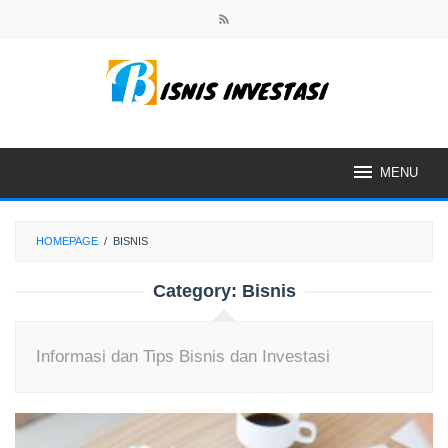
Skip
to
content
MENU
HOMEPAGE
/
BISNIS
Category:
Bisnis
Informasi dan Tips Bisnis dan Investasi