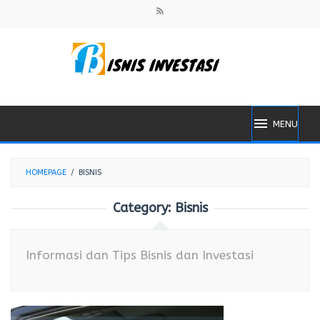
Skip
to
content
MENU
HOMEPAGE
/
BISNIS
Category:
Bisnis
Informasi dan Tips Bisnis dan Investasi