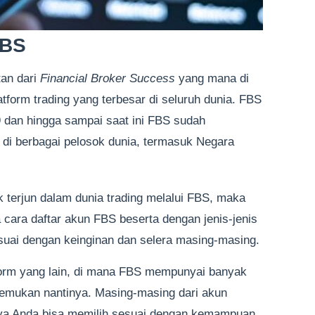
FBS
tan dari
Financial Broker Success
yang mana di
atform trading yang terbesar di seluruh dunia. FBS
9 dan hingga sampai saat ini FBS sudah
di berbagai pelosok dunia, termasuk Negara
 terjun dalam dunia trading melalui FBS, maka
cara daftar akun FBS beserta dengan jenis-jenis
esuai dengan keinginan dan selera masing-masing.
form yang lain, di mana FBS mempunyai banyak
 temukan nantinya. Masing-masing dari akun
ya Anda bisa memilih sesuai dengan kemampuan