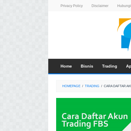
Skip
Privacy Policy
Disclaimer
Hubungi
to
content
Home
Bisnis
Trading
Ap
HOMEPAGE
/
TRADING
/
CARA DAFTAR A