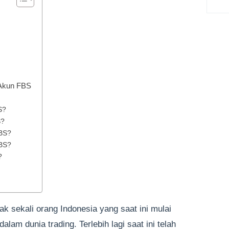
 Akun FBS
S?
S?
BS?
FBS?
?
ak sekali orang Indonesia yang saat ini mulai
lam dunia trading. Terlebih lagi saat ini telah