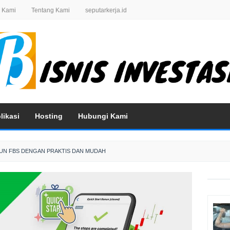
 Kami
Tentang Kami
seputarkerja.id
likasi
Hosting
Hubungi Kami
KUN FBS DENGAN PRAKTIS DAN MUDAH