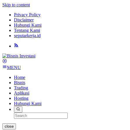
Skip to content
Privacy Policy
Disclaimer
Hubungi Kami
Tentang Kami
seputarkerja.id
MENU
Home
Bisnis
Trading
Aplikasi
Hosting
Hubungi Kami
close