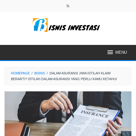
Skip
to
content
MENU
HOMEPAGE
/
BISNIS
/
DALAM ASURANSI JIWA ISTILAH KLAIM
BERARTI? ISTILAH DALAM ASURANSI YANG PERLU KAMU KETAHUI