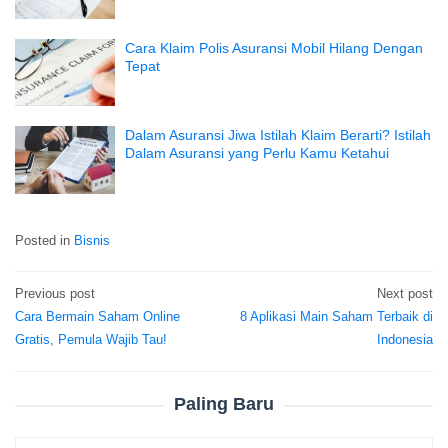
Cara Klaim Polis Asuransi Mobil Hilang Dengan
Tepat
Dalam Asuransi Jiwa Istilah Klaim Berarti? Istilah
Dalam Asuransi yang Perlu Kamu Ketahui
Posted in
Bisnis
Previous post
Next post
Post
Cara Bermain Saham Online
8 Aplikasi Main Saham Terbaik di
navigation
Gratis, Pemula Wajib Tau!
Indonesia
Paling Baru