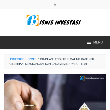
Skip
to
content
MENU
HOMEPAGE
/
BISNIS
/
PANDUAN LENGKAP FLOATING RATE KPR:
KELEBIHAN, KEKURANGAN, DAN CARA MEMILIH YANG TEPAT