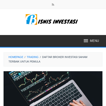
Skip
to
content
MENU
HOMEPAGE
/
TRADING
/
DAFTAR BROKER INVESTASI SAHAM
TERBAIK UNTUK PEMULA