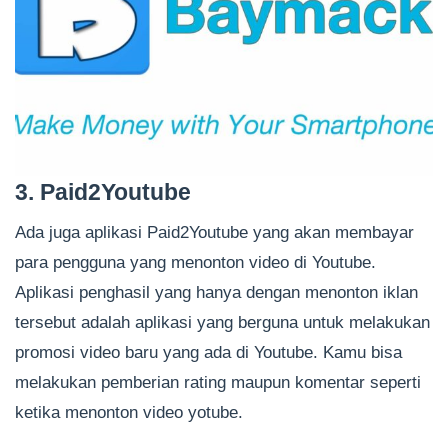
3. Paid2Youtube
Ada juga aplikasi Paid2Youtube yang akan membayar
para pengguna yang menonton video di Youtube.
Aplikasi penghasil yang hanya dengan menonton iklan
tersebut adalah aplikasi yang berguna untuk melakukan
promosi video baru yang ada di Youtube. Kamu bisa
melakukan pemberian rating maupun komentar seperti
ketika menonton video yotube.