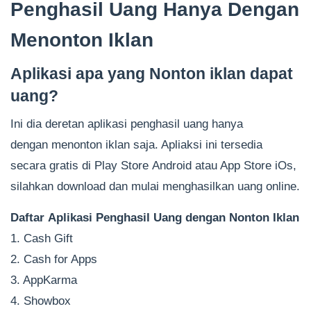
Penghasil Uang Hanya Dengan
Menonton Iklan
Aplikasi apa yang Nonton iklan dapat
uang?
Ini dia deretan aplikasi penghasil uang hanya
dengan menonton iklan saja. Apliaksi ini tersedia
secara gratis di Play Store Android atau App Store iOs,
silahkan download dan mulai menghasilkan uang online.
Daftar Aplikasi Penghasil Uang dengan Nonton Iklan
1. Cash Gift
2. Cash for Apps
3. AppKarma
4. Showbox