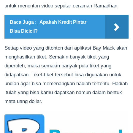
untuk menonton video seputar ceramah Ramadhan.
Baca Juga :
Apakah Kredit Pintar
Bisa Dicicil?
Setiap video yang ditonton dari aplikasi Bay Mack akan
menghasilkan tiket. Semakin banyak tiket yang
diperoleh, maka semakin banyak pula tiket yang
didapatkan. Tiket-tiket tersebut bisa digunakan untuk
undian agar bisa memenangkan hadiah tertentu. Hadiah
itulah yang bisa kamu dapatkan namun dalam bentuk
mata uang dollar.