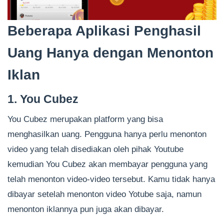
Beberapa Aplikasi Penghasil
Uang Hanya dengan Menonton
Iklan
1. You Cubez
You Cubez merupakan platform yang bisa
menghasilkan uang. Pengguna hanya perlu menonton
video yang telah disediakan oleh pihak Youtube
kemudian You Cubez akan membayar pengguna yang
telah menonton video-video tersebut. Kamu tidak hanya
dibayar setelah menonton video Yotube saja, namun
menonton iklannya pun juga akan dibayar.