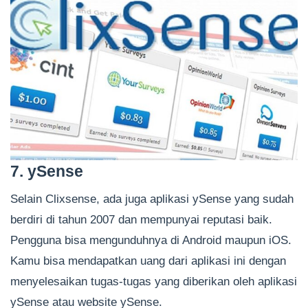
7. ySense
Selain Clixsense, ada juga aplikasi ySense yang sudah
berdiri di tahun 2007 dan mempunyai reputasi baik.
Pengguna bisa mengunduhnya di Android maupun iOS.
Kamu bisa mendapatkan uang dari aplikasi ini dengan
menyelesaikan tugas-tugas yang diberikan oleh aplikasi
ySense atau website ySense.