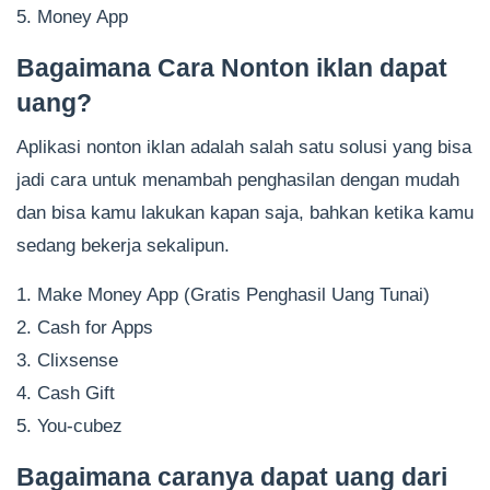
5. Money App
Bagaimana Cara Nonton iklan dapat
uang?
Aplikasi nonton iklan adalah salah satu solusi yang bisa
jadi cara untuk menambah penghasilan dengan mudah
dan bisa kamu lakukan kapan saja, bahkan ketika kamu
sedang bekerja sekalipun.
1. Make Money App (Gratis Penghasil Uang Tunai)
2. Cash for Apps
3. Clixsense
4. Cash Gift
5. You-cubez
Bagaimana caranya dapat uang dari