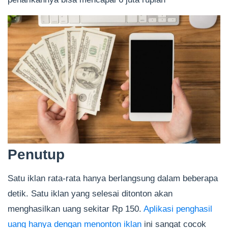
Penutup
Satu iklan rata-rata hanya berlangsung dalam beberapa
detik. Satu iklan yang selesai ditonton akan
menghasilkan uang sekitar Rp 150.
Aplikasi penghasil
uang hanya dengan menonton iklan
ini sangat cocok