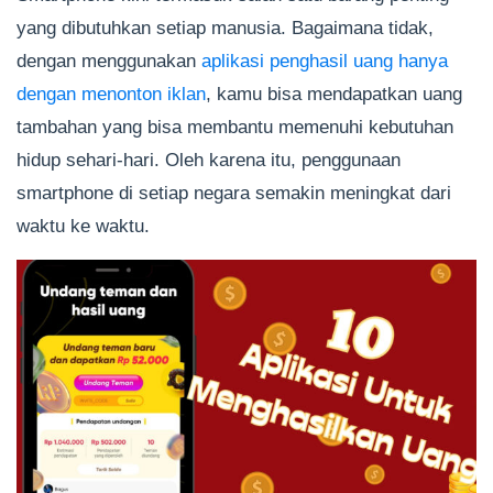
yang dibutuhkan setiap manusia. Bagaimana tidak,
dengan menggunakan
aplikasi penghasil uang hanya
dengan menonton iklan
, kamu bisa mendapatkan uang
tambahan yang bisa membantu memenuhi kebutuhan
hidup sehari-hari. Oleh karena itu, penggunaan
smartphone di setiap negara semakin meningkat dari
waktu ke waktu.