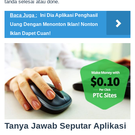
tanda selesai atau done.
Baca Juga :
Ini Dia Aplikasi Penghasil
Uang Dengan Menonton Iklan! Nonton
Iklan Dapet Cuan!
Tanya Jawab Seputar Aplikasi