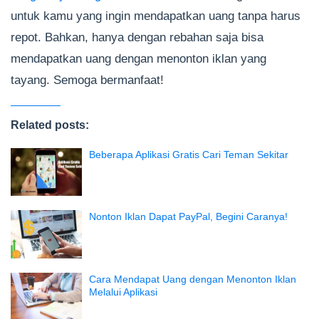
untuk kamu yang ingin mendapatkan uang tanpa harus
repot. Bahkan, hanya dengan rebahan saja bisa
mendapatkan uang dengan menonton iklan yang
tayang. Semoga bermanfaat!
Related posts:
Beberapa Aplikasi Gratis Cari Teman Sekitar
Nonton Iklan Dapat PayPal, Begini Caranya!
Cara Mendapat Uang dengan Menonton Iklan
Melalui Aplikasi