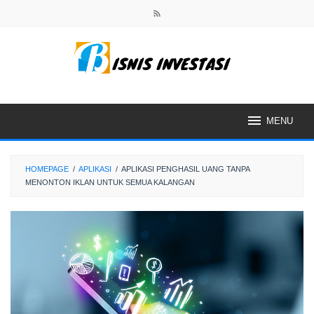
Skip
to
content
MENU
HOMEPAGE
/
APLIKASI
/
APLIKASI PENGHASIL UANG TANPA
MENONTON IKLAN UNTUK SEMUA KALANGAN