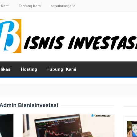
 Kami
Tentang Kami
seputarkerja.id
likasi
Hosting
Hubungi Kami
Admin Bisnisinvestasi