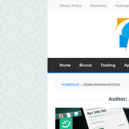
Skip
Privacy Policy
Disclaimer
Hubungi
to
content
Home
Bisnis
Trading
Ap
HOMEPAGE
/
ADMIN BISNISINVESTASI
Author: