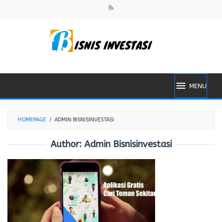
Skip
to
content
MENU
HOMEPAGE
/
ADMIN BISNISINVESTASI
Author:
Admin Bisnisinvestasi