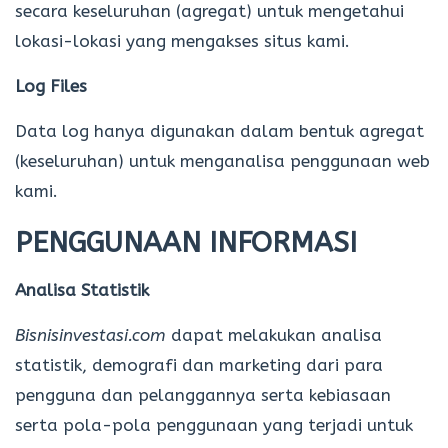
secara keseluruhan (agregat) untuk mengetahui
lokasi-lokasi yang mengakses situs kami.
Log Files
Data log hanya digunakan dalam bentuk agregat
(keseluruhan) untuk menganalisa penggunaan web
kami.
PENGGUNAAN INFORMASI
Analisa Statistik
Bisnisinvestasi.com
dapat melakukan analisa
statistik, demografi dan marketing dari para
pengguna dan pelanggannya serta kebiasaan
serta pola-pola penggunaan yang terjadi untuk