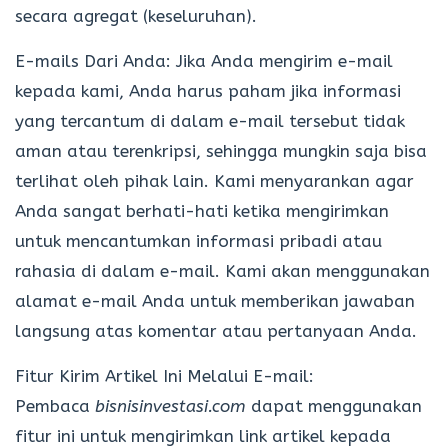
secara agregat (keseluruhan).
E-mails Dari Anda: Jika Anda mengirim e-mail
kepada kami, Anda harus paham jika informasi
yang tercantum di dalam e-mail tersebut tidak
aman atau terenkripsi, sehingga mungkin saja bisa
terlihat oleh pihak lain. Kami menyarankan agar
Anda sangat berhati-hati ketika mengirimkan
untuk mencantumkan informasi pribadi atau
rahasia di dalam e-mail. Kami akan menggunakan
alamat e-mail Anda untuk memberikan jawaban
langsung atas komentar atau pertanyaan Anda.
Fitur Kirim Artikel Ini Melalui E-mail:
Pembaca
bisnisinvestasi.com
dapat menggunakan
fitur ini untuk mengirimkan link artikel kepada