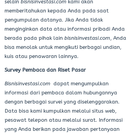
selain
bisnisinvestasi.com
kami akan
memberitahukan kepada Anda pada saat
pengumpulan datanya. Jika Anda tidak
menginginkan data atau informasi pribadi Anda
berada pada pihak lain
bisnisinvestasi.com
, Anda
bisa menolak untuk mengikuti berbagai undian,
kuis atau penawaran lainnya.
Survey Pembaca dan Riset Pasar
Bisnisinvestasi.com
dapat mengumpulkan
informasi dari pembaca dalam hubungannya
dengan berbagai survei yang diselenggarakan.
Data bisa kami kumpulkan melalui situs web,
pesawat telepon atau melalui surat. Informasi
yang Anda berikan pada jawaban pertanyaan