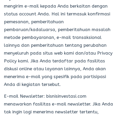
mengirim e-mail kepada Anda berkaitan dengan
status account Anda. Hal ini termasuk konfirmasi
pemesanan, pemberitahuan
pembaruan/kadaluarsa, pemberitahuan masalah
metode pembayaranan, e-mail transaksional
lainnya dan pemberitahuan tentang perubahan
menyeluruh pada situs web kami dan/atau Privacy
Policy kami. Jika Anda terdaftar pada fasilitas
diskusi online atau layanan lainnya, Anda akan
menerima e-mail yang spesifik pada partisipasi
Anda di kegiatan tersebut.
E-mail Newsletter: bisnisinvestasi.com
menawarkan fasilitas e-mail newsletter. Jika Anda
tak ingin lagi menerima newsletter tertentu,