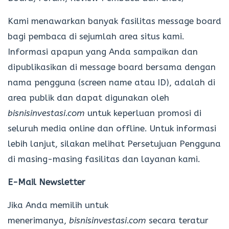
Kami menawarkan banyak fasilitas message board
bagi pembaca di sejumlah area situs kami.
Informasi apapun yang Anda sampaikan dan
dipublikasikan di message board bersama dengan
nama pengguna (screen name atau ID), adalah di
area publik dan dapat digunakan oleh
bisnisinvestasi.com
untuk keperluan promosi di
seluruh media online dan offline. Untuk informasi
lebih lanjut, silakan melihat Persetujuan Pengguna
di masing-masing fasilitas dan layanan kami.
E-Mail Newsletter
Jika Anda memilih untuk
menerimanya,
bisnisinvestasi.com
secara teratur