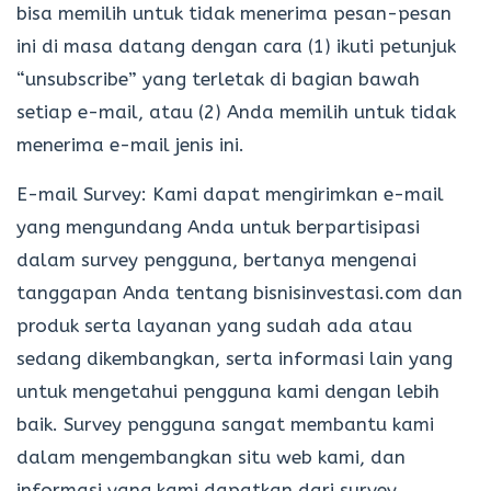
bisa memilih untuk tidak menerima pesan-pesan
ini di masa datang dengan cara (1) ikuti petunjuk
“unsubscribe” yang terletak di bagian bawah
setiap e-mail, atau (2) Anda memilih untuk tidak
menerima e-mail jenis ini.
E-mail Survey: Kami dapat mengirimkan e-mail
yang mengundang Anda untuk berpartisipasi
dalam survey pengguna, bertanya mengenai
tanggapan Anda tentang bisnisinvestasi.com dan
produk serta layanan yang sudah ada atau
sedang dikembangkan, serta informasi lain yang
untuk mengetahui pengguna kami dengan lebih
baik. Survey pengguna sangat membantu kami
dalam mengembangkan situ web kami, dan
informasi yang kami dapatkan dari survey