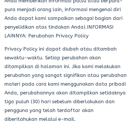
Anda memberikan informasi palsu atau berpura-
pura menjadi orang lain, informasi mengenai diri
Anda dapat kami sampaikan sebagai bagian dari
penyelidikan atas tindakan Anda).INFORMASI
LAINNYA: Perubahan Privacy Policy
Privacy Policy ini dapat diubah atau ditambah
sewaktu-waktu. Setiap perubahan akan
ditampilkan di halaman ini. Jika kami melakukan
perubahan yang sangat signifikan atau perubahan
materi pada cara kami menggunakan data pribadi
Anda, perubahannya akan ditampilkan setidaknya
tiga puluh (30) hari sebelum diberlakukan dan
pengguna yang telah terdaftar akan
diberitahukan melalui e-mail.