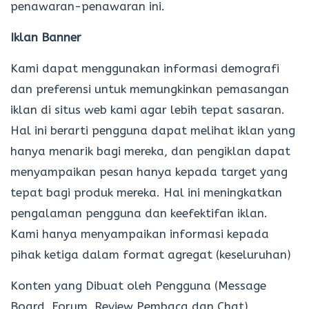
penawaran-penawaran ini.
Iklan Banner
Kami dapat menggunakan informasi demografi
dan preferensi untuk memungkinkan pemasangan
iklan di situs web kami agar lebih tepat sasaran.
Hal ini berarti pengguna dapat melihat iklan yang
hanya menarik bagi mereka, dan pengiklan dapat
menyampaikan pesan hanya kepada target yang
tepat bagi produk mereka. Hal ini meningkatkan
pengalaman pengguna dan keefektifan iklan.
Kami hanya menyampaikan informasi kepada
pihak ketiga dalam format agregat (keseluruhan)
Konten yang Dibuat oleh Pengguna (Message
Board, Forum, Review Pembaca dan Chat)