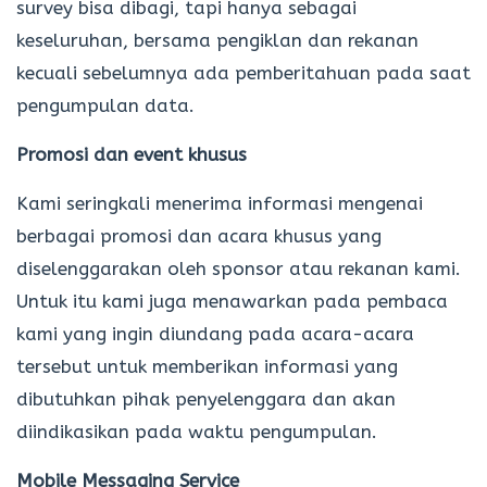
survey bisa dibagi, tapi hanya sebagai
keseluruhan, bersama pengiklan dan rekanan
kecuali sebelumnya ada pemberitahuan pada saat
pengumpulan data.
Promosi dan event khusus
Kami seringkali menerima informasi mengenai
berbagai promosi dan acara khusus yang
diselenggarakan oleh sponsor atau rekanan kami.
Untuk itu kami juga menawarkan pada pembaca
kami yang ingin diundang pada acara-acara
tersebut untuk memberikan informasi yang
dibutuhkan pihak penyelenggara dan akan
diindikasikan pada waktu pengumpulan.
Mobile Messaging Service