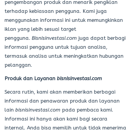
pengembangan produk dan menarik pengiklan
terhadap kebiasaan pengguna. Kami juga
menggunakan informasi ini untuk memungkinkan
iklan yang lebih sesuai target
pengguna.
Bisnisinvestasi.com
juga dapat berbagi
informasi pengguna untuk tujuan analisa,
termasuk analisa untuk meningkatkan hubungan
pelanggan.
Produk dan Layanan
bisnisinvestasi.com
Secara rutin, kami akan memberikan berbagai
informasi dan penawaran produk dan layanan
lain
bisnisinvestasi.com
pada pembaca kami.
Informasi ini hanya akan kami bagi secara
internal. Anda bisa memilih untuk tidak menerima