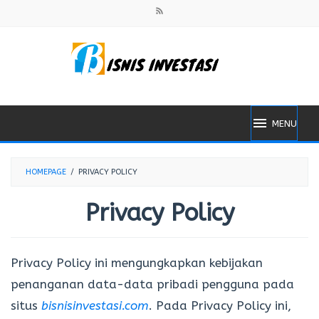
Skip
to
content
MENU
HOMEPAGE
/
PRIVACY POLICY
Privacy Policy
By
Admin
Privacy Policy ini mengungkapkan kebijakan
Bisnis
Investasi
Posted
penanganan data-data pribadi pengguna pada
on
situs
bisnisinvestasi.com
. Pada Privacy Policy ini,
June