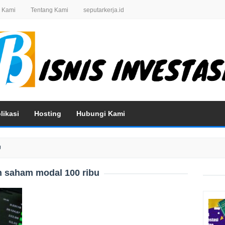
 Kami
Tentang Kami
seputarkerja.id
likasi
Hosting
Hubungi Kami
U
 saham modal 100 ribu