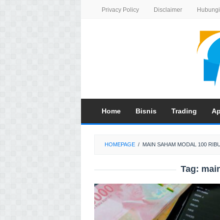
Skip
Privacy Policy
Disclaimer
Hubungi
to
content
Home
Bisnis
Trading
Ap
HOMEPAGE
/
MAIN SAHAM MODAL 100 RIB
Tag:
main