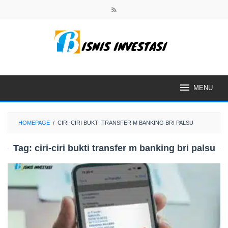
Skip
to
content
MENU
HOMEPAGE
/
CIRI-CIRI BUKTI TRANSFER M BANKING BRI PALSU
Tag:
ciri-ciri bukti transfer m banking bri palsu