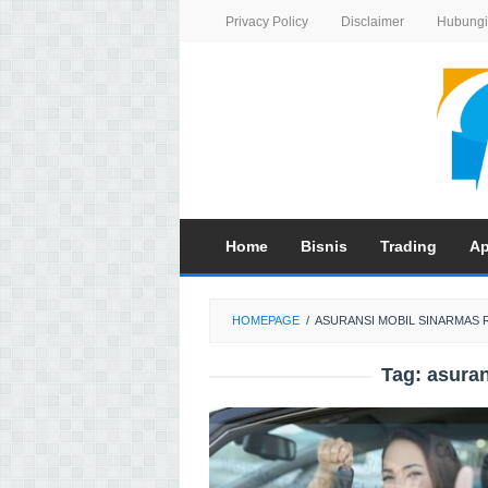
Skip
Privacy Policy
Disclaimer
Hubungi
to
content
Home
Bisnis
Trading
Ap
HOMEPAGE
/
ASURANSI MOBIL SINARMAS 
Tag:
asuran