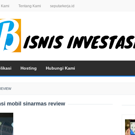
 Kami
Tentang Kami
seputarkerja.id
likasi
Hosting
Hubungi Kami
REVIEW
si mobil sinarmas review