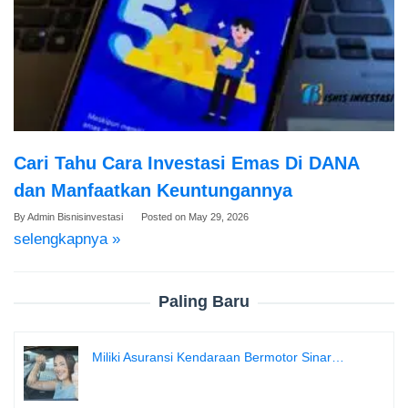
Cari Tahu Cara Investasi Emas Di DANA
dan Manfaatkan Keuntungannya
By
Admin Bisnisinvestasi
Posted on
May 29, 2026
selengkapnya »
Paling Baru
Miliki Asuransi Kendaraan Bermotor Sinar…