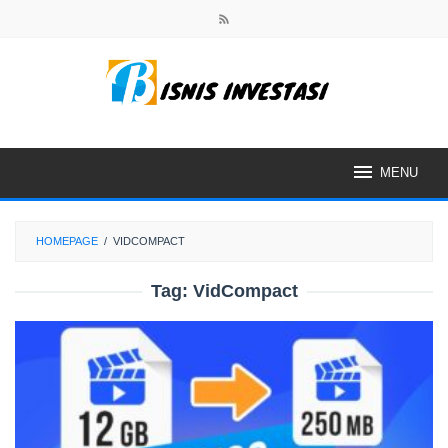
Skip
to
content
MENU
HOMEPAGE
/
VIDCOMPACT
Tag:
VidCompact