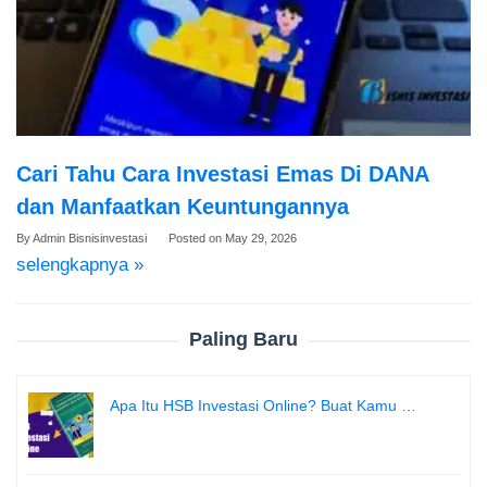
Cari Tahu Cara Investasi Emas Di DANA
dan Manfaatkan Keuntungannya
By
Admin Bisnisinvestasi
Posted on
May 29, 2026
selengkapnya »
Paling Baru
Apa Itu HSB Investasi Online? Buat Kamu …