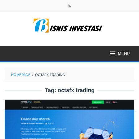
Skip
to
content
MENU
HOMEPAGE
/
OCTAFX TRADING
Tag:
octafx trading