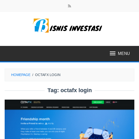
Skip
to
content
MENU
HOMEPAGE
/
OCTAFX LOGIN
Tag:
octafx login