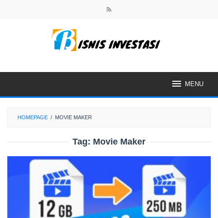
Skip
to
content
MENU
HOMEPAGE
/
MOVIE MAKER
Tag:
Movie Maker