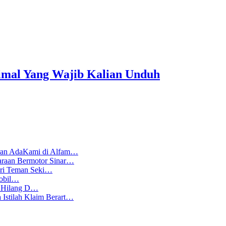
imal Yang Wajib Kalian Unduh
aran AdaKami di Alfam…
araan Bermotor Sinar…
Cari Teman Seki…
Mobil…
l Hilang D…
 Istilah Klaim Berart…