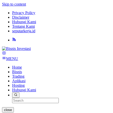
Skip to content
Privacy Policy
Disclaimer
Hubungi Kami
Tentang Kami
seputarkerja.id
MENU
Home
Bisnis
Trading
Aplikasi
Hosting
Hubungi Kami
close