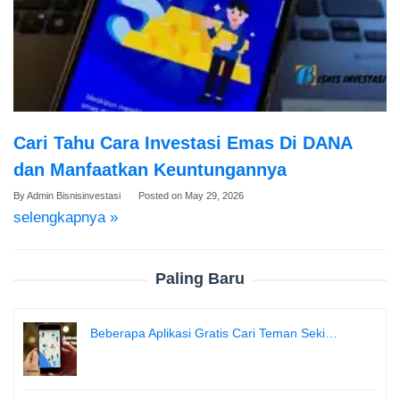
Cari Tahu Cara Investasi Emas Di DANA
dan Manfaatkan Keuntungannya
By
Admin Bisnisinvestasi
Posted on
May 29, 2026
selengkapnya »
Paling Baru
Beberapa Aplikasi Gratis Cari Teman Seki…