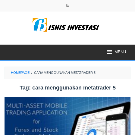
Skip
to
content
MENU
HOMEPAGE
/
CARA MENGGUNAKAN METATRADER 5
Tag:
cara menggunakan metatrader 5