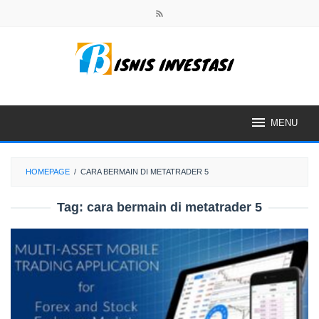
Skip
to
content
MENU
HOMEPAGE
/
CARA BERMAIN DI METATRADER 5
Tag:
cara bermain di metatrader 5