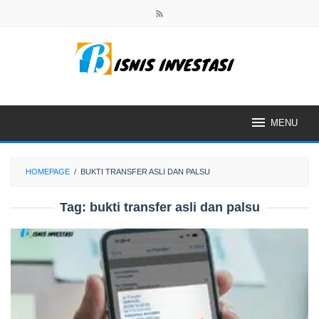
Skip
to
content
MENU
HOMEPAGE
/
BUKTI TRANSFER ASLI DAN PALSU
Tag:
bukti transfer asli dan palsu