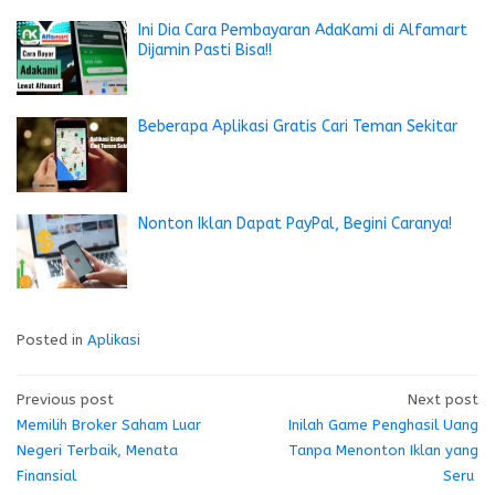
Ini Dia Cara Pembayaran AdaKami di Alfamart
Dijamin Pasti Bisa!!
Beberapa Aplikasi Gratis Cari Teman Sekitar
Nonton Iklan Dapat PayPal, Begini Caranya!
Posted in
Aplikasi
Post
Previous post
Next post
Memilih Broker Saham Luar
Inilah Game Penghasil Uang
navigation
Negeri Terbaik, Menata
Tanpa Menonton Iklan yang
Finansial
Seru