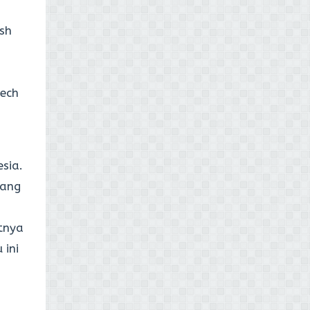
sh
tech
sia.
ang
n
tnya
 ini