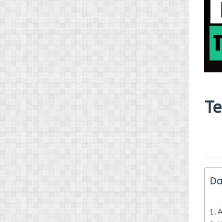
Te
Da
A