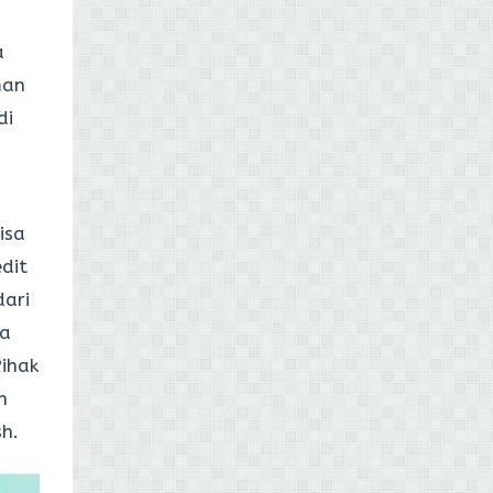
a
man
di
isa
dit
dari
sa
Pihak
n
sh.