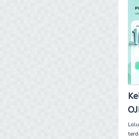
Ke
OJ
Lalu
terd