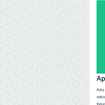
Ap
Ada
seka
Keu