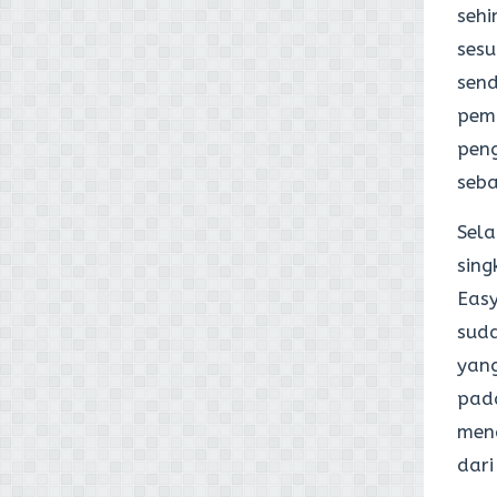
sehi
sesu
send
pem
peng
seba
Sela
sing
Eas
suda
yang
pada
mena
dari