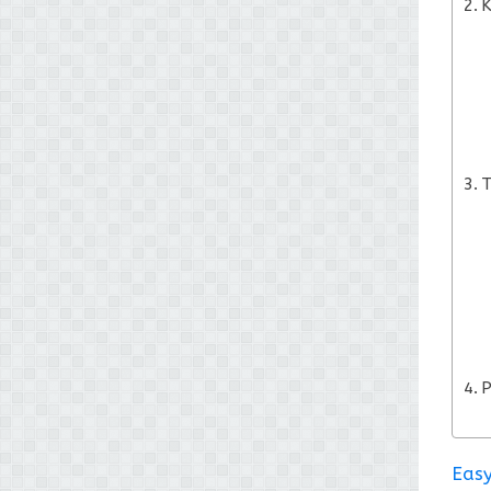
K
T
Easy