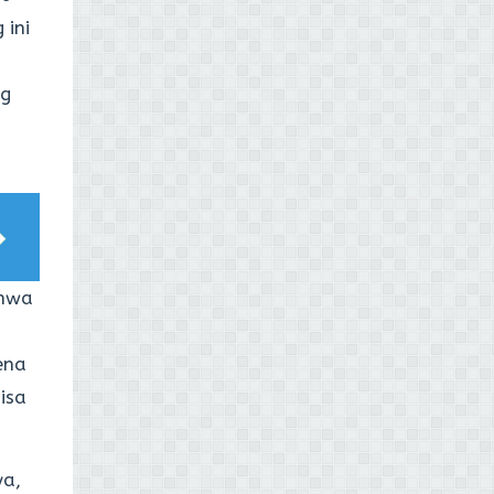
 ini
ng
ahwa
ena
isa
a,