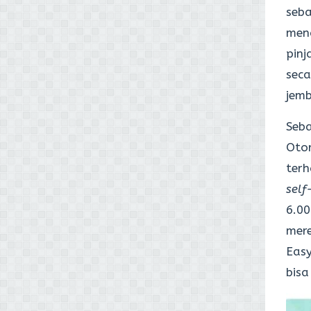
seb
men
pinj
seca
jemb
Seb
Otor
terh
self
6.00
mere
Easy
bisa