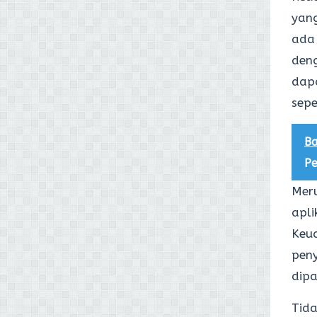
yang
ada 
deng
dapa
sepe
Ba
Pe
Meru
apli
Keu
pen
dipa
Tida