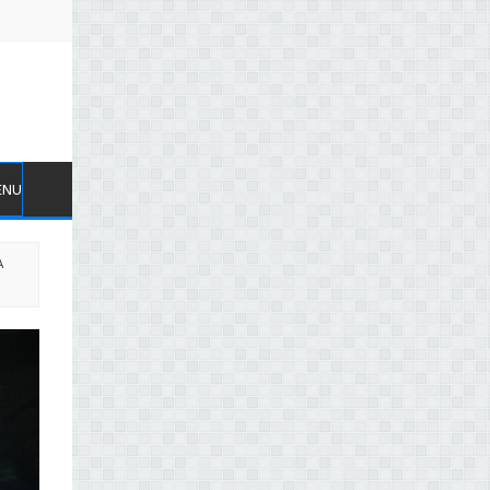
ENU
A