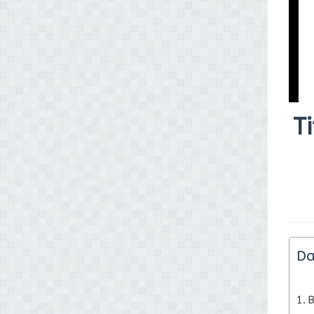
T
Da
B