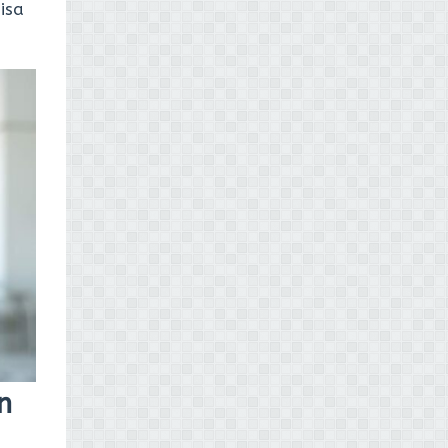
isa
n