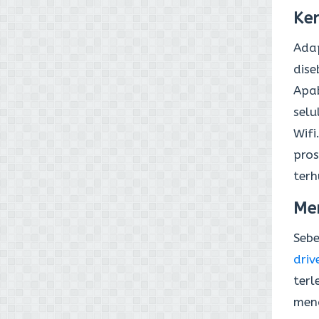
Ke
Adap
dise
Apab
selu
Wifi
pros
ter
Me
Seb
driv
terl
men