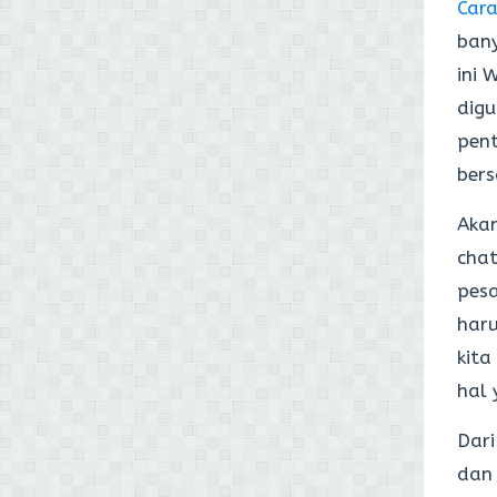
Car
bany
ini 
digu
pent
bers
Akan
chat
pesa
haru
kita
hal 
Dari
dan 