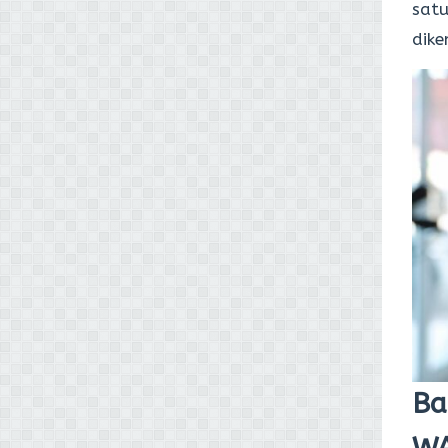
satu
dike
Ba
WA