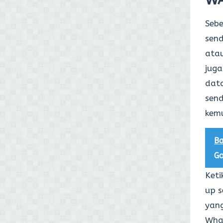
Seb
send
atau
juga
dat
send
kemu
Ba
Go
Ket
up s
yang
Wha