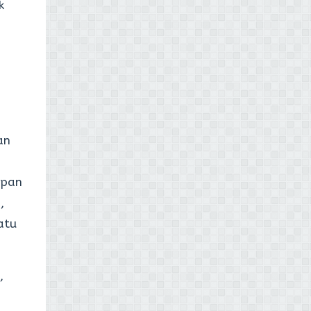
k
an
mpan
,
atu
,