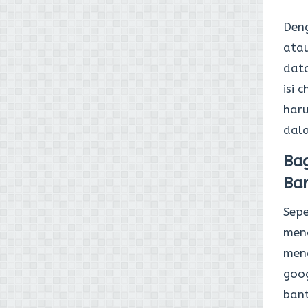
Deng
ata
dat
isi 
haru
dala
Ba
Ba
Sepe
meng
men
goog
bant