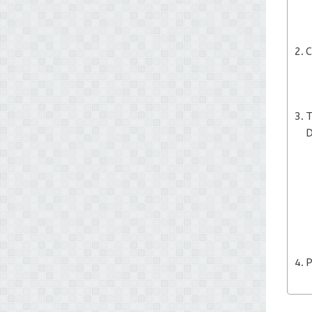
C
T
D