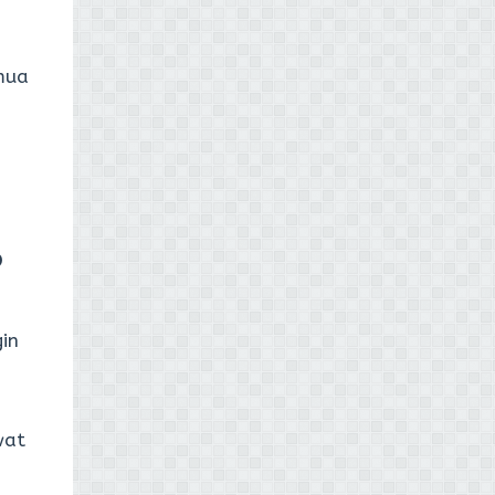
mua
p
in
wat