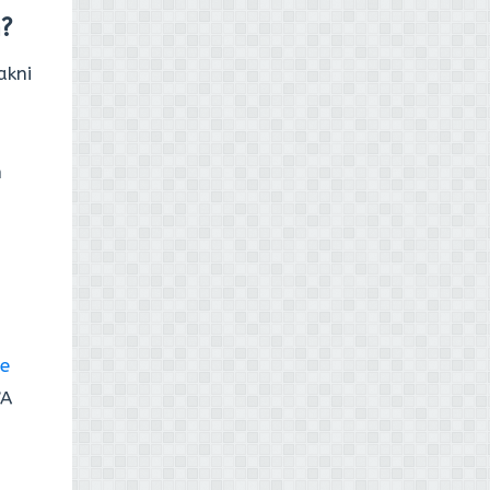
?
akni
n
e
WA