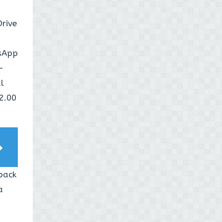
rive
tsApp
-
l
2.00
back
a
i