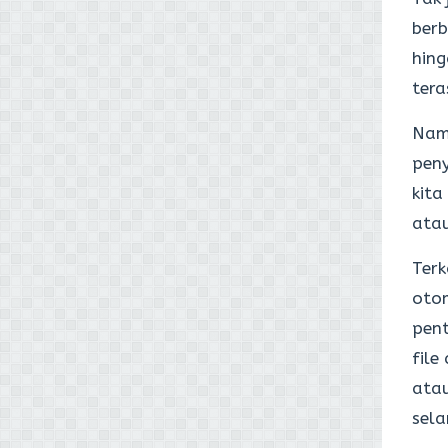
berb
hing
tera
Namu
pen
kit
atau
Terk
otom
pent
file
ata
sela