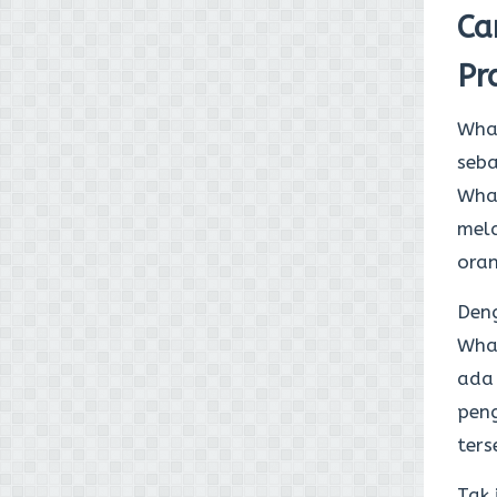
Ca
Pr
Wha
seba
Wha
mela
oran
Deng
What
ada 
pen
ters
Tak 