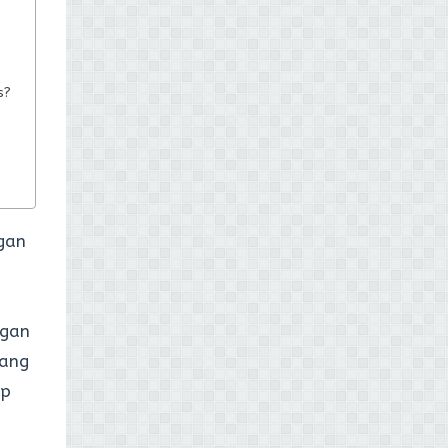
s?
gan
ngan
tang
pp