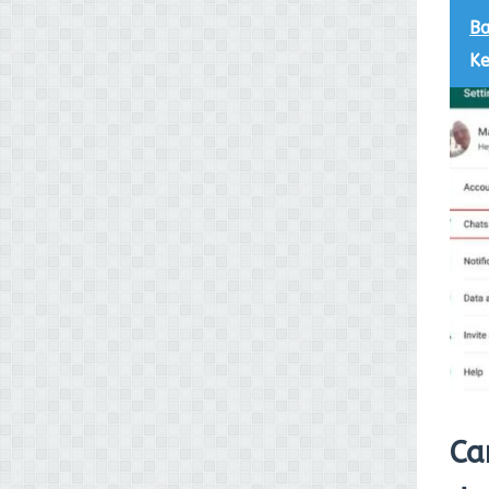
Ba
Ke
Ca