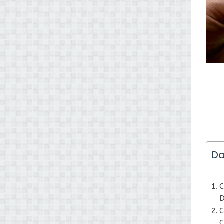
Da
C
D
C
C