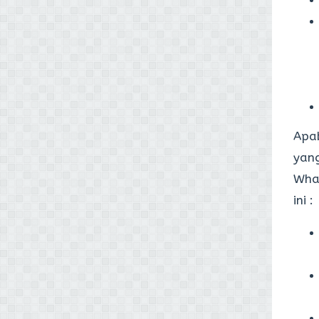
Apab
yang
What
ini :