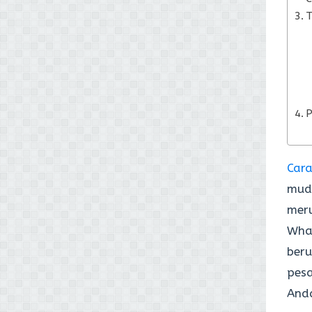
T
Car
muda
meru
Wha
beru
pesa
And