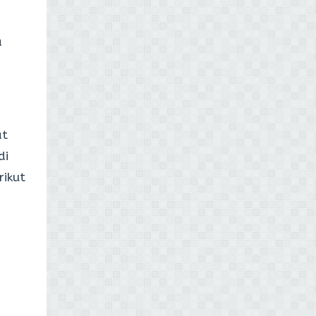
a
at
di
rikut