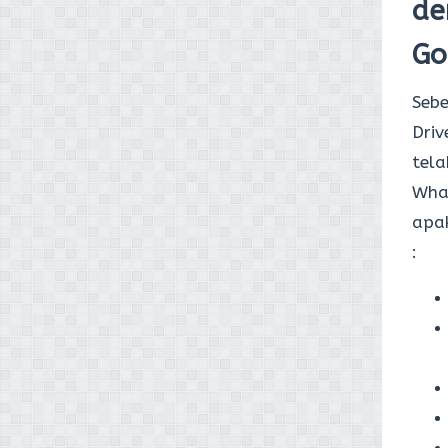
de
Go
Seb
Driv
tela
What
apa
: