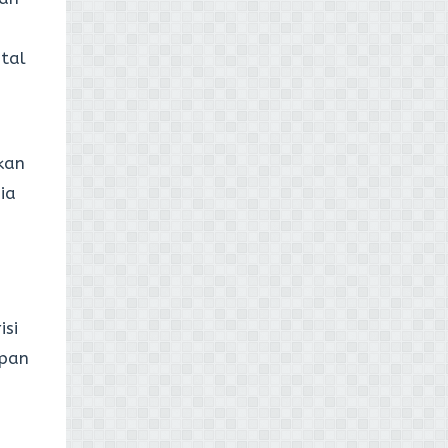
tal
kan
ia
isi
mpan