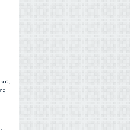
kat,
ang
han