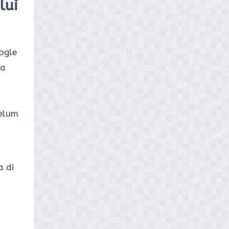
lui
ogle
da
elum
a di