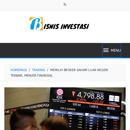
Skip
to
content
MENU
HOMEPAGE
/
TRADING
/
MEMILIH BROKER SAHAM LUAR NEGERI
TERBAIK, MENATA FINANSIAL