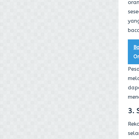
ora
sese
yan
baca
Ba
On
Pesa
mela
dapa
mene
3. 
Reko
sela