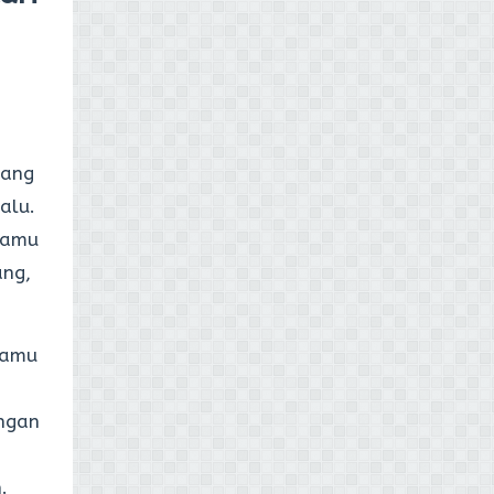
yang
alu.
 kamu
ang,
kamu
ngan
.