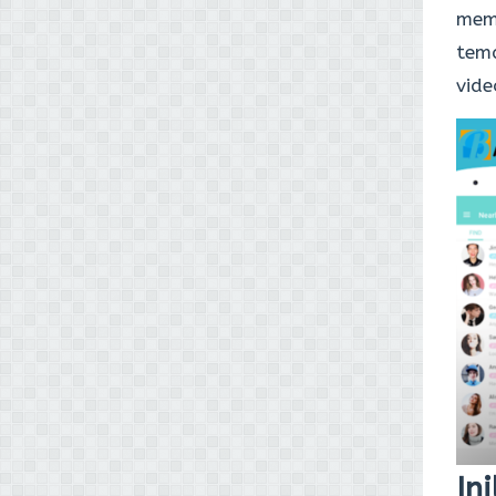
mem
tema
vide
In