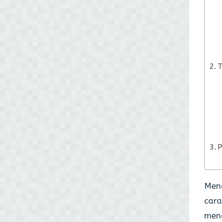
T
Men
cara
menc