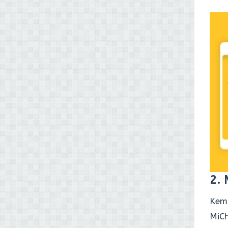
2. 
Kemu
MiC