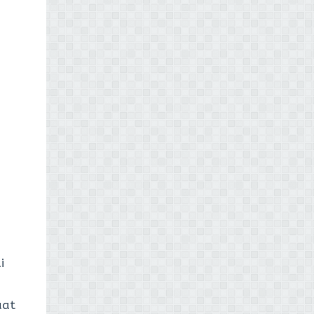
i
aat