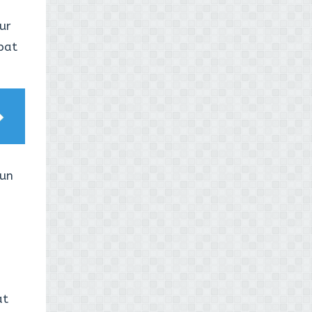
ur
pat
pun
at