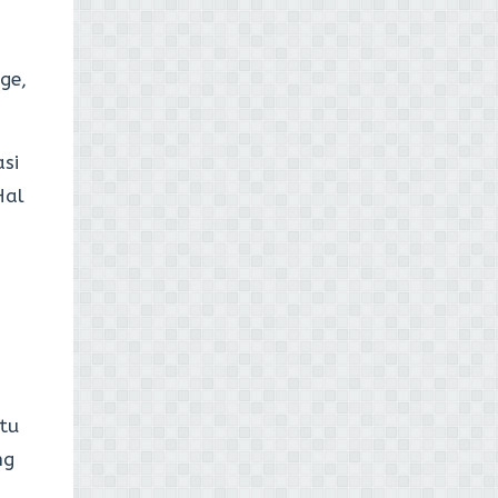
ge,
asi
Hal
itu
ng