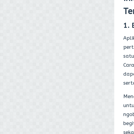
Te
1.
Apli
pert
satu
Cara
dapa
sert
Mena
untu
ngo
beg
seka