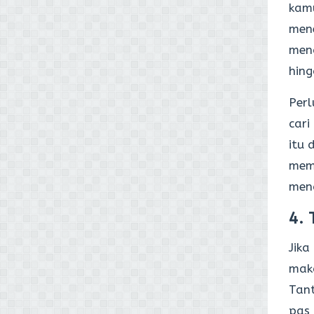
kam
men
meng
hing
Perl
cari
itu 
mem
men
4. 
Jika
maka
Tant
pas 